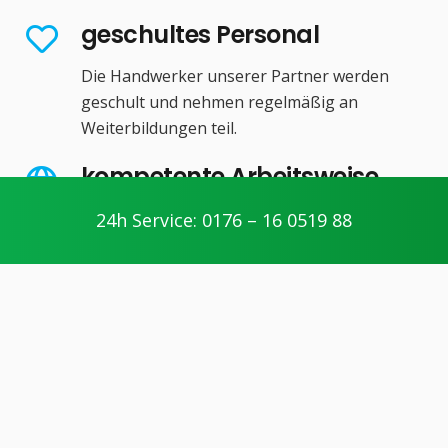
geschultes Personal
Die Handwerker unserer Partner werden
geschult und nehmen regelmäßig an
Weiterbildungen teil.
kompetente Arbeitsweise
Unsere Partner arbeiten fair und
24h Service: 0176 – 16 0519 88
transparent. Die jeweiligen Handwerker
unserer Partner erläutern Ihnen anfallende
Arbeiten vorab.
ausführliche Beratung
Wir finden für jedes Ihrer Anliegen eine
Lösung. Dabei achten wir stets auf ein
ausgeglichenes Kosten- und